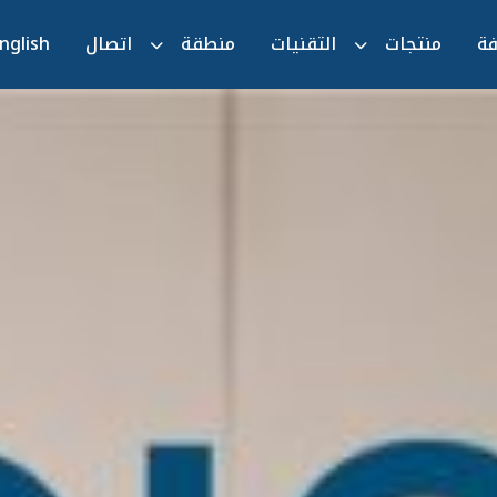
فة
منتجات
التقنيات
منطقة
اتصال
nglish