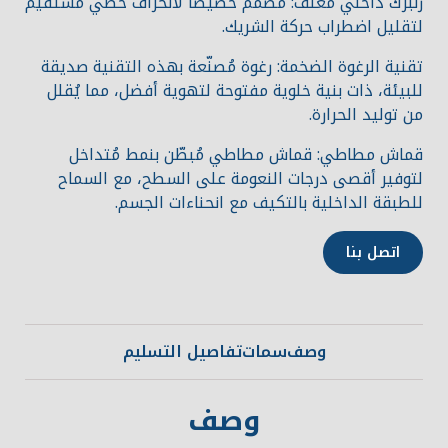
زنبرك داخلي مُغلف: مُصمم خصيصًا لانحراف خطي مستقيم
لتقليل اضطراب حركة الشريك.
تقنية الرغوة الضخمة: رغوة مُصنّعة بهذه التقنية صديقة
للبيئة، ذات بنية خلوية مفتوحة لتهوية أفضل، مما يُقلل
من توليد الحرارة.
قماش مطاطي: قماش مطاطي مُبطّن بنمط مُتداخل
لتوفير أقصى درجات النعومة على السطح، مع السماح
للطبقة الداخلية بالتكيف مع انحناءات الجسم.
اتصل بنا
وصف
سمات
تفاصيل التسليم
وصف