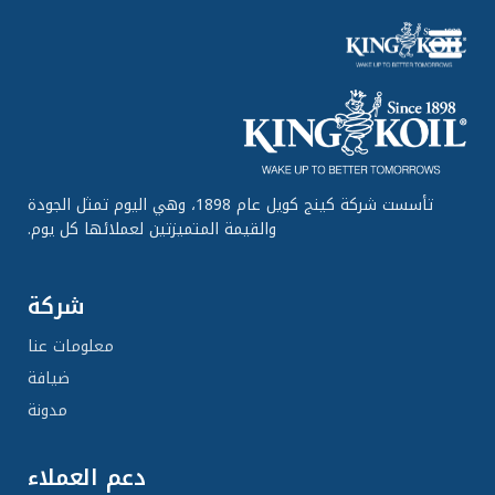
No content found.
معلومات عنا
ضيافة
منتجات
تأسست شركة كينج كويل عام 1898، وهي اليوم تمثل الجودة
والقيمة المتميزتين لعملائها كل يوم.
التقنيات
منطقة
شركة
اتصال
معلومات عنا
English
ضيافة
مدونة
0
دعم العملاء